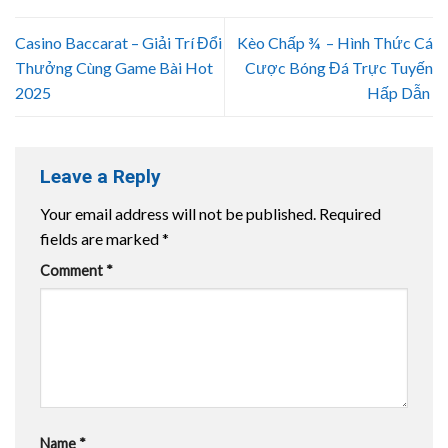
Casino Baccarat – Giải Trí Đổi
Kèo Chấp ¾ – Hình Thức Cá
Thưởng Cùng Game Bài Hot
Cược Bóng Đá Trực Tuyến
2025
Hấp Dẫn
Leave a Reply
Your email address will not be published.
Required
fields are marked
*
Comment
*
Name
*