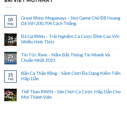
BÀI VIẾT MỚI NHẤT
Great Rhino Megaways – Slot Game Chủ Đề Hoang
05
Dã Với 200.704 Cách Thắng
May
Đá Gà RWin – Trải Nghiệm Cá Cược Đỉnh Cao Với
26
Nhiều Hình Thức
Feb
Tin Tức Rwin – Nắm Bắt Thông Tin Nhanh Và
25
Chuẩn Nhất 2025
Feb
Bắn Cá Thần Rồng – Sảnh Chơi Đa Dạng Kiếm Tiền
25
Hấp Dẫn
Feb
Thể Thao RWIN – Sân Chơi Cá Cược Hấp Dẫn Cho
25
Mọi Thành Viên
Feb