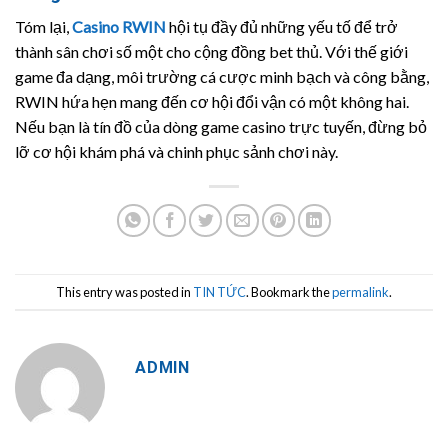
Tóm lại,
Casino RWIN
hội tụ đầy đủ những yếu tố để trở
thành sân chơi số một cho cộng đồng bet thủ. Với thế giới
game đa dạng, môi trường cá cược minh bạch và công bằng,
RWIN hứa hẹn mang đến cơ hội đổi vận có một không hai.
Nếu bạn là tín đồ của dòng game casino trực tuyến, đừng bỏ
lỡ cơ hội khám phá và chinh phục sảnh chơi này.
This entry was posted in
TIN TỨC
. Bookmark the
permalink
.
ADMIN