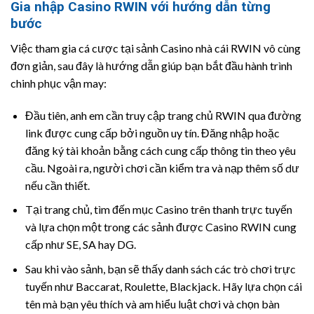
Gia nhập Casino RWIN với hướng dẫn từng
bước
Việc tham gia cá cược tại sảnh Casino nhà cái RWIN vô cùng
đơn giản, sau đây là hướng dẫn giúp bạn bắt đầu hành trình
chinh phục vận may:
Đầu tiên, anh em cần truy cập trang chủ RWIN qua đường
link được cung cấp bởi nguồn uy tín. Đăng nhập hoặc
đăng ký tài khoản bằng cách cung cấp thông tin theo yêu
cầu. Ngoài ra, người chơi cần kiểm tra và nạp thêm số dư
nếu cần thiết.
Tại trang chủ, tìm đến mục Casino trên thanh trực tuyến
và lựa chọn một trong các sảnh được Casino RWIN cung
cấp như SE, SA hay DG.
Sau khi vào sảnh, bạn sẽ thấy danh sách các trò chơi trực
tuyến như Baccarat, Roulette, Blackjack. Hãy lựa chọn cái
tên mà bạn yêu thích và am hiểu luật chơi và chọn bàn