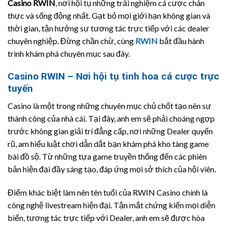
Casino RWIN
, nơi hội tụ những trải nghiệm cá cược chân
thực và sống động nhất. Gạt bỏ mọi giới hạn không gian và
thời gian, tận hưởng sự tương tác trực tiếp với các dealer
chuyên nghiệp. Đừng chần chừ, cùng
RWIN
bắt đầu hành
trình khám phá chuyên mục sau đây.
Casino RWIN – Nơi hội tụ tinh hoa cá cược trực
tuyến
Casino là một trong những chuyên mục chủ chốt tạo nên sự
thành công của nhà cái. Tại đây, anh em sẽ phải choáng ngợp
trước không gian giải trí đẳng cấp, nơi những Dealer quyến
rũ, am hiểu luật chơi dẫn dắt bạn khám phá kho tàng game
bài đồ sộ. Từ những tựa game truyền thống đến các phiên
bản hiện đại đầy sáng tạo, đáp ứng mọi sở thích của hội viên.
Điểm khác biệt làm nên tên tuổi của RWIN Casino chính là
công nghệ livestream hiện đại. Tận mắt chứng kiến mọi diễn
biến, tương tác trực tiếp với Dealer, anh em sẽ được hòa