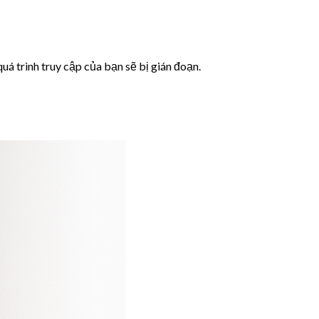
uá trình truy cập của bạn sẽ bị gián đoạn.