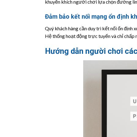
khuyến khích người chơi lựa chọn đường link
Đảm bảo kết nối mạng ổn định k
Quý khách hàng cần duy trì kết nối ổn định x
Hệ thống hoạt động trực tuyến và chỉ chấp n
Hướng dẫn người chơi cá