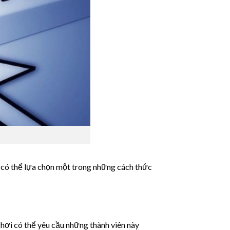
n có thể lựa chọn một trong những cách thức
hơi có thể yêu cầu những thành viên này