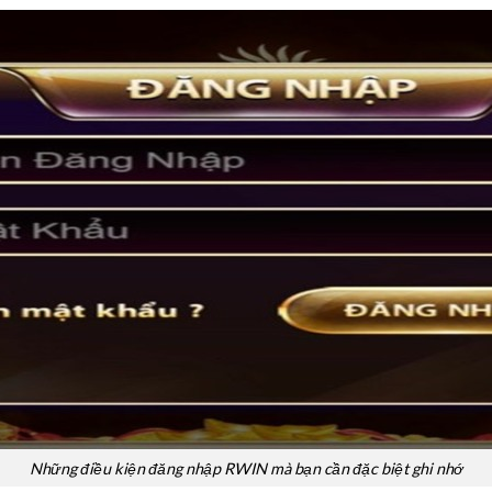
Những điều kiện đăng nhập RWIN mà bạn cần đặc biệt ghi nhớ