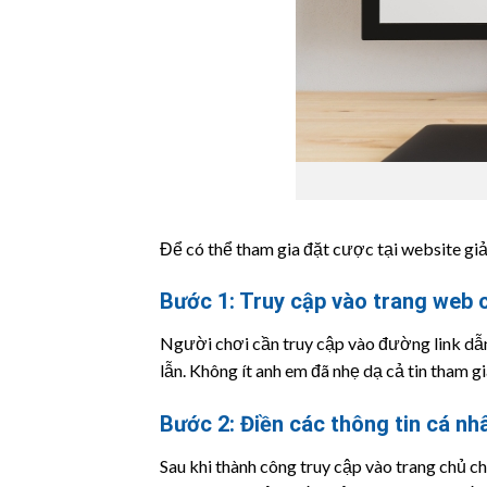
Để có thể tham gia đặt cược tại website giả
Bước 1: Truy cập vào trang web 
Người chơi cần truy cập vào đường link dẫn 
lẫn. Không ít anh em đã nhẹ dạ cả tin tham 
Bước 2: Điền các thông tin cá nh
Sau khi thành công truy cập vào trang chủ c