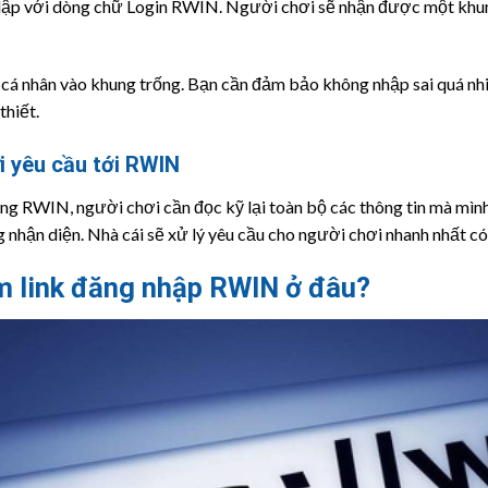
t lập với dòng chữ Login RWIN. Người chơi sẽ nhận được một khu
 cá nhân vào khung trống. Bạn cần đảm bảo không nhập sai quá nhi
thiết.
i yêu cầu tới RWIN
ng RWIN, người chơi cần đọc kỹ lại toàn bộ các thông tin mà mìn
ng nhận diện. Nhà cái sẽ xử lý yêu cầu cho người chơi nhanh nhất có
ếm link đăng nhập RWIN ở đâu?