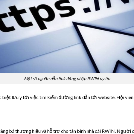
Một số nguồn dẫn link đăng nhập RWIN uy tín
 biệt lưu ý tới việc tìm kiếm đường link dẫn tới website. Hội viê
uảng bá thương hiệu và hỗ trợ cho tân binh nhà cái RWIN. Người c