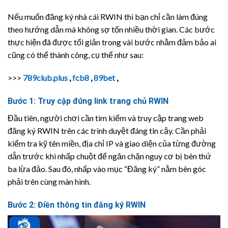
Nếu muốn đăng ký nhà cái RWIN thì bạn chỉ cần làm đúng
theo hướng dẫn mà không sợ tốn nhiều thời gian. Các bước
thực hiện đã được tối giản trong vài bước nhằm đảm bảo ai
cũng có thể thành công, cụ thể như sau:
>>>
789club.plu
s
,
fcb8
,
89bet
,
Bước 1: Truy cập đúng link trang chủ RWIN
Đầu tiên, người chơi cần tìm kiếm và truy cập trang web
đăng ký RWIN trên các trình duyệt đáng tin cậy. Cần phải
kiểm tra kỹ tên miền, địa chỉ IP và giao diện của từng đường
dẫn trước khi nhấp chuột để ngăn chặn nguy cơ bị bên thứ
ba lừa đảo. Sau đó, nhấp vào mục “Đăng ký” nằm bên góc
phải trên cùng màn hình.
Bước 2: Điền thông tin đăng ký RWIN