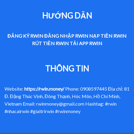
HƯỚNG DẪN
ĐĂNG KÝ RWIN
ĐĂNG NHẬP RWIN
NẠP TIỀN RWIN
RÚT TIỀN RWIN
TẢI APP RWIN
THÔNG TIN
Website:
https://rwin.money/
Phone: 0908597445 Địa chỉ: 81
Đ. Đặng Thúc Vịnh, Đông Thạnh, Hóc Môn, Hồ Chí Minh,
Vietnam Email:
rwinmoney@gmail.com
Hashtag: #rwin
#nhacairwin #giaitrirwin #rwinmoney