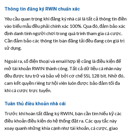
Thông tin đăng ký RWIN chuẩn xác
Yêu cầu quan trọng khi đăng ký nhà cái là tất cả thông tin điền
vào biểu mẫu đều phải chính xác 100%. Qua đó, đảm bảo xác
định danh tính người chơi trong quá trình tham gia cá cược.
Cần đảm bảo các thông tin bạn đăng tải đều đang còn giá trị
sử dụng.
Ngoài ra, số điện thoại và email hợp lệ cũng là điều kiện để
mở tài khoản RWIN thành công. Tất cả dữ liệu cá nhân này
đều được lưu trữ và bảo vệ bởi cơ chế SSL 128 bit. Nhờ đó,
cam kết quyền riêng tư hội viên luôn được bảo đảm tối đa
khi cá cược trực tuyến.
Tuân thủ điều khoản nhà cái
Trước khi hoàn tất đăng ký RWIN, bạn cần tìm hiểu kỹ các
điều khoản điều kiện do hệ thống đặt ra. Các quy tắc này
xoay quanh những khía cạnh như tài khoản, cá cược, giao