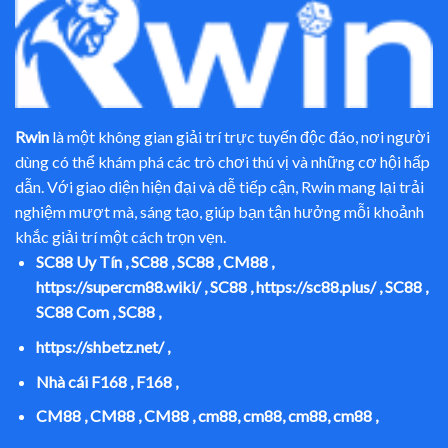
Rwin
là một không gian giải trí trực tuyến độc đáo, nơi người
dùng có thể khám phá các trò chơi thú vị và những cơ hội hấp
dẫn. Với giao diện hiện đại và dễ tiếp cận, Rwin mang lại trải
nghiệm mượt mà, sáng tạo, giúp bạn tận hưởng mỗi khoảnh
khắc giải trí một cách trọn vẹn.
SC88 Uy Tín
,
SC88
,
SC88
,
CM88
,
https://supercm88.wiki/
,
SC88
,
https://sc88.plus/
,
SC88
,
SC88 Com
,
SC88
,
https://shbetz.net/
,
Nhà cái F168
,
F168
,
CM88
,
CM88
,
CM88
,
cm88
,
cm88
,
cm88
,
cm88
,