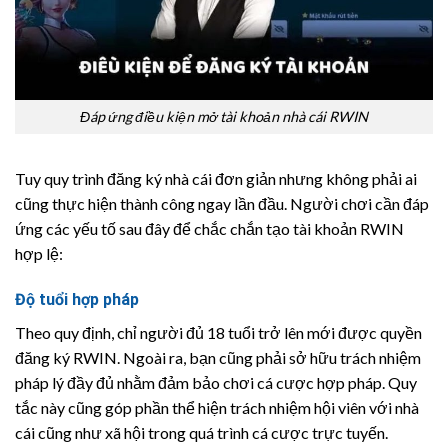
Đáp ứng điều kiện mở tài khoản nhà cái RWIN
Tuy quy trình đăng ký nhà cái đơn giản nhưng không phải ai
cũng thực hiện thành công ngay lần đầu. Người chơi cần đáp
ứng các yếu tố sau đây để chắc chắn tạo tài khoản RWIN
hợp lệ:
Độ tuổi hợp pháp
Theo quy định, chỉ người đủ 18 tuổi trở lên mới được quyền
đăng ký RWIN. Ngoài ra, bạn cũng phải sở hữu trách nhiệm
pháp lý đầy đủ nhằm đảm bảo chơi cá cược hợp pháp. Quy
tắc này cũng góp phần thể hiện trách nhiệm hội viên với nhà
cái cũng như xã hội trong quá trình cá cược trực tuyến.