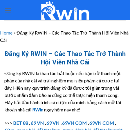
Skip
to
content
Home
»
Đăng Ký RWIN – Các Thao Tác Trở Thành Hội Viên Nhà
Cái
Đăng Ký RWIN – Các Thao Tác Trở Thành
Hội Viên Nhà Cái
Đăng ký RWIN là thao tác bắt buộc nếu bạn trở thành một
phần của nhà cái và trải nghiệm mọi siêu phẩm cá cược tại
đây. Hiện nay, quy trình đăng ký đã được tối giản trong vài
bước nhằm đảm bảo ai cũng có thể thực hiện thành công.
Hãy bắt đầu hành trình cá cược của mình bằng cách mở tài
khoản nhà cái
RWin
ngay hôm nay nhé!
>>>
BET 88
,
69 VN
,
69 VN
,
69VN COM
,
69VN COM
,