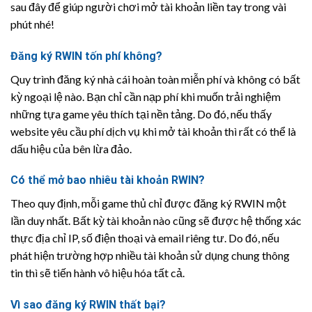
sau đây để giúp người chơi mở tài khoản liền tay trong vài
phút nhé!
Đăng ký RWIN tốn phí không?
Quy trình đăng ký nhà cái hoàn toàn miễn phí và không có bất
kỳ ngoại lệ nào. Bạn chỉ cần nạp phí khi muốn trải nghiệm
những tựa game yêu thích tại nền tảng. Do đó, nếu thấy
website yêu cầu phí dịch vụ khi mở tài khoản thì rất có thể là
dấu hiệu của bên lừa đảo.
Có thể mở bao nhiêu tài khoản RWIN?
Theo quy định, mỗi game thủ chỉ được đăng ký RWIN một
lần duy nhất. Bất kỳ tài khoản nào cũng sẽ được hệ thống xác
thực địa chỉ IP, số điện thoại và email riêng tư. Do đó, nếu
phát hiện trường hợp nhiều tài khoản sử dụng chung thông
tin thì sẽ tiến hành vô hiệu hóa tất cả.
Vì sao đăng ký RWIN thất bại?