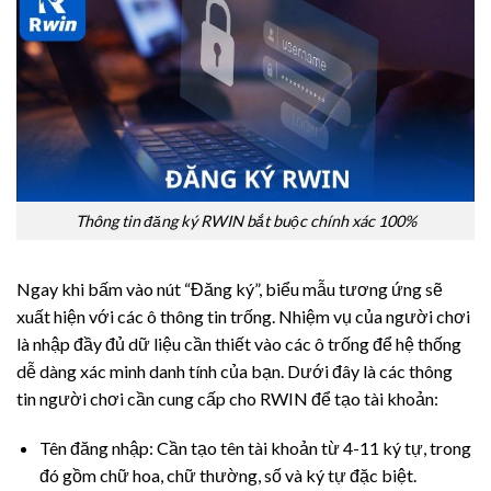
Thông tin đăng ký RWIN bắt buộc chính xác 100%
Ngay khi bấm vào nút “Đăng ký”, biểu mẫu tương ứng sẽ
xuất hiện với các ô thông tin trống. Nhiệm vụ của người chơi
là nhập đầy đủ dữ liệu cần thiết vào các ô trống để hệ thống
dễ dàng xác minh danh tính của bạn. Dưới đây là các thông
tin người chơi cần cung cấp cho RWIN để tạo tài khoản:
Tên đăng nhập: Cần tạo tên tài khoản từ 4-11 ký tự, trong
đó gồm chữ hoa, chữ thường, số và ký tự đặc biệt.