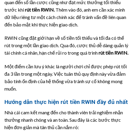
quan đến số lần cược cũng như đạt mức thưởng tối thiểu
trước khi
rút tiền RWIN.
Thêm vào đó, anh em cần xác minh
dữ liệu riêng tư một cách chính xác để tránh vấn đề liên quan
đến bảo mật khi thực hiện giao dịch.
RWIN cũng đặt giới hạn về số tiền tối thiểu và tối đa có thể
rút trong một lần giao dịch. Qua đó, cược thủ dễ dàng quản lý
tài chính cá nhân, hạn chế rủi ro trong quá trình
rút tiền RWIN.
Một điểm cần lưu ý khác là người chơi chỉ được phép rút tối
đa 3 lần trong một ngày. Việc tuân thủ quy định này vừa đảm
bảo tính ổn định của hệ thống vừa tránh sự cố không mong
muốn.
Hướng dẫn thực hiện rút tiền RWIN đầy đủ nhất
Nhà cái cam kết mang đến cho thành viên trải nghiệm nhận
thưởng nhanh chóng và an toàn. Sau đây là các bước thực
hiện đơn giản mà tân thủ cần nắm rõ: