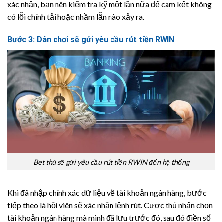
xác nhận, bạn nên kiểm tra kỹ một lần nữa để cam kết không
có lỗi chính tải hoặc nhầm lẫn nào xảy ra.
Bước 3: Dân chơi sẽ gửi yêu cầu rút tiền RWIN
Bet thủ sẽ gửi yêu cầu rút tiền RWIN đến hệ thống
Khi đã nhập chính xác dữ liệu về tài khoản ngân hàng, bước
tiếp theo là hội viên sẽ xác nhận lệnh rút. Cược thủ nhấn chọn
tài khoản ngân hàng mà mình đã lưu trước đó, sau đó điền số