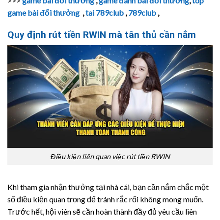
>>>
game bài đổi thưởng
,
game đánh bài đổi thưởng
,
top
game bài đổi thưởng
,
tai 789club
,
789club
,
Quy định rút tiền RWIN mà tân thủ cần nắm
Điều kiện liên quan việc rút tiền RWIN
Khi tham gia nhận thưởng tại nhà cái, bạn cần nắm chắc một
số điều kiện quan trọng để tránh rắc rối không mong muốn.
Trước hết, hội viên sẽ cần hoàn thành đầy đủ yêu cầu liên