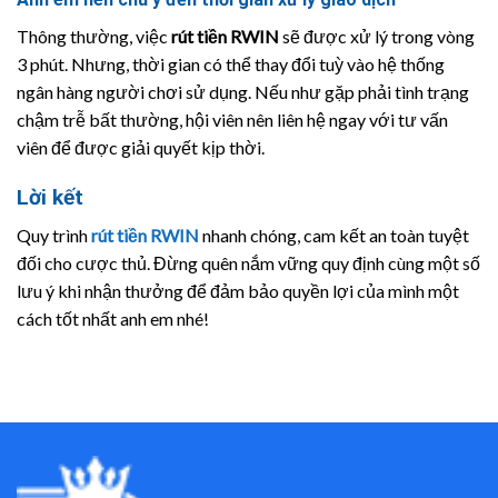
Thông thường, việc
rút tiền RWIN
sẽ được xử lý trong vòng
3 phút. Nhưng, thời gian có thể thay đổi tuỳ vào hệ thống
ngân hàng người chơi sử dụng. Nếu như gặp phải tình trạng
chậm trễ bất thường, hội viên nên liên hệ ngay với tư vấn
viên để được giải quyết kịp thời.
Lời kết
Quy trình
rút tiền RWIN
nhanh chóng, cam kết an toàn tuyệt
đối cho cược thủ. Đừng quên nắm vững quy định cùng một số
lưu ý khi nhận thưởng để đảm bảo quyền lợi của mình một
cách tốt nhất anh em nhé!