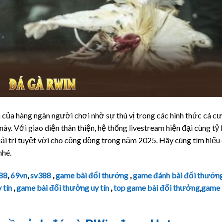
 của hàng ngàn người chơi nhờ sự thú vị trong các hình thức cá c
này. Với giao diện thân thiện, hệ thống livestream hiện đại cùng tỷ 
ải trí tuyệt vời cho cộng đồng trong năm 2025. Hãy cùng tìm hiểu 
nhé.
88
,
69vn
,
sv388
,
game bài đổi thưởng
,
game đánh bài đổi thưởn
 tín
,
game bài đổi thưởng uy tín
,
top game bài đổi thưởng
,
game 