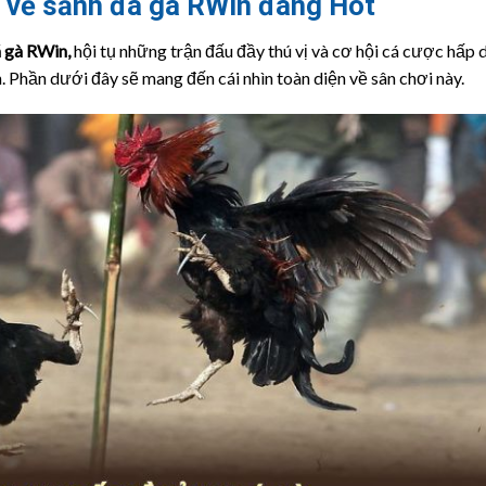
n về sảnh đá gà RWin đang Hot
 gà RWin,
hội tụ những trận đấu đầy thú vị và cơ hội cá cược hấp 
. Phần dưới đây sẽ mang đến cái nhìn toàn diện về sân chơi này.