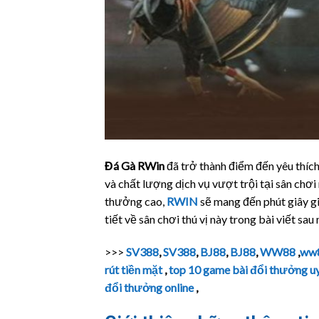
Đá Gà RWin
đã trở thành điểm đến yêu thích
và chất lượng dịch vụ vượt trội tại sân chơi 
thưởng cao,
RWIN
sẽ mang đến phút giây gi
tiết về sân chơi thú vị này trong bài viết sau 
>>>
SV388
,
SV388
,
BJ88
,
BJ88
,
WW88
,
ww
rút tiền mặt
,
top 10 game bài đổi thưởng uy
đổi thưởng online
,