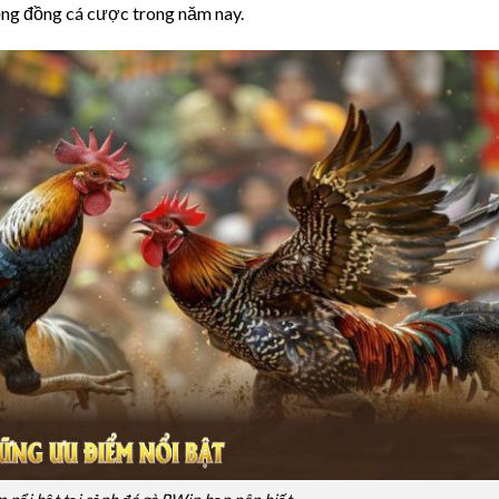
ộng đồng cá cược trong năm nay.