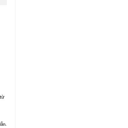
 từ
dẫn.