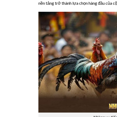
nền tảng trở thành lựa chọn hàng đầu của c