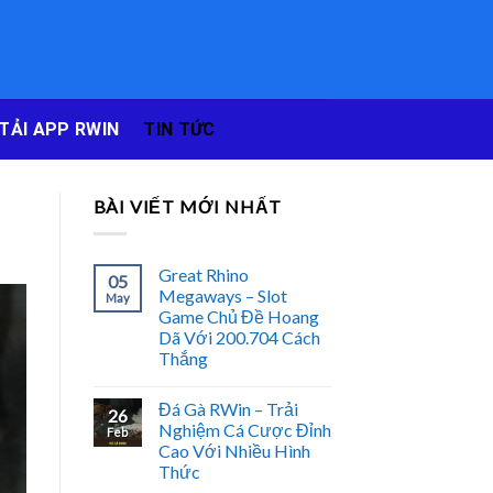
TẢI APP RWIN
TIN TỨC
BÀI VIẾT MỚI NHẤT
Great Rhino
05
Megaways – Slot
May
Game Chủ Đề Hoang
Dã Với 200.704 Cách
Thắng
Đá Gà RWin – Trải
26
Nghiệm Cá Cược Đỉnh
Feb
Cao Với Nhiều Hình
Thức